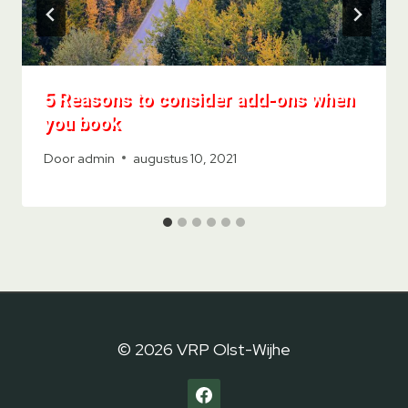
5 Reasons to consider add-ons when
you book
Door
admin
augustus 10, 2021
© 2026 VRP Olst-Wijhe