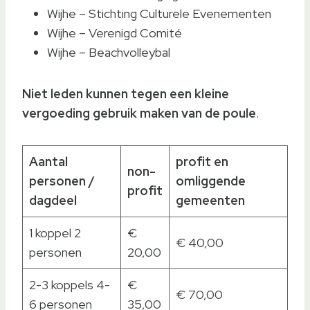
Wijhe – Stichting Culturele Evenementen
Wijhe – Verenigd Comité
Wijhe – Beachvolleybal
Niet leden kunnen tegen een kleine
vergoeding gebruik maken van de poule
.
Aantal
profit en
non-
personen /
omliggende
profit
dagdeel
gemeenten
1 koppel 2
€
€ 40,00
personen
20,00
2-3 koppels 4-
€
€ 70,00
6 personen
35,00